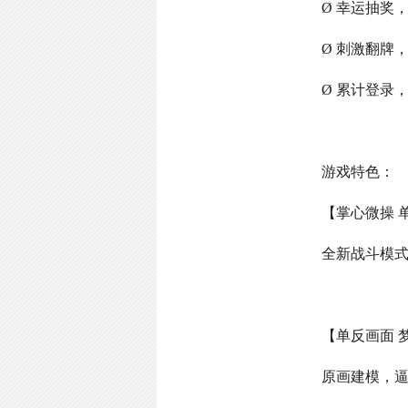
Ø 幸运抽奖
Ø 刺激翻牌
Ø 累计登录
游戏特色：
【掌心微操 
全新战斗模
【单反画面 
原画建模，