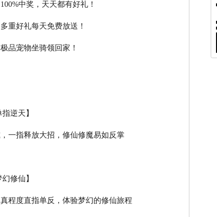
，100%中奖，天天都有好礼！
，多重好礼每天免费放送！
，极品宠物坐骑领回家！
单指逆天】
式，一指释放大招，修仙修魔易如反掌
梦幻修仙】
逼真程度直指单反，体验梦幻的修仙旅程