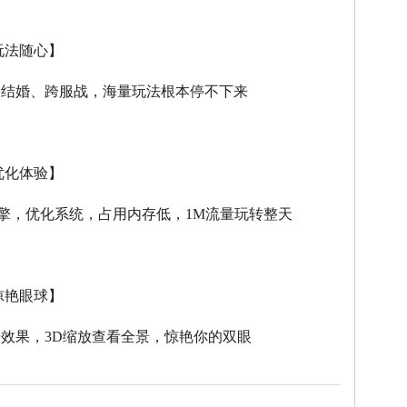
玩法随心】
、结婚、跨服战，海量玩法根本停不下来
优化体验】
擎，优化系统，占用内存低，
1M
流量玩转整天
惊艳眼球】
击效果，
3D
缩放查看全景，惊艳你的双眼