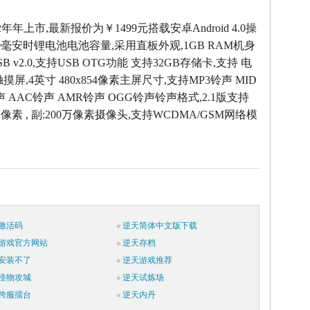
2年年上市,最新报价为￥1499元搭载安卓Android 4.0操
0毫安时锂电池电池容量,采用直板外观,1GB RAM机身
USB v2.0,支持USB OTG功能 支持32GB存储卡,支持 电
摸屏,4英寸 480x854像素主屏尺寸,支持MP3铃声 MID
声 AAC铃声 AMR铃声 OGG铃声铃声格式,2.1版支持
万像素 , 副:200万像素摄像头,支持WCDMA/GSM网络模
激活码
逆天简体中文版下载
游戏官方网站
逆天存档
安装不了
逆天游戏推荐
怪物攻城
逆天试炼场
跨服擂台
逆天内丹