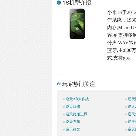
1S机型介绍
小米1S于201
作系统，193
内存,Micro 
容屏 支持多触
铃声 WAV铃
蓝牙,主:800
式,支持gps。
玩家热门关注
逆天AB大作战
逆天
逆天双修
逆天
逆天跨服三界
逆天
逆天布阵
逆天
逆天符文
逆天