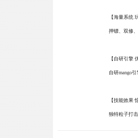
【海量系统 
押镖、双修
【自研引擎 
自研
mango
引
【技能效果 
独特粒子打