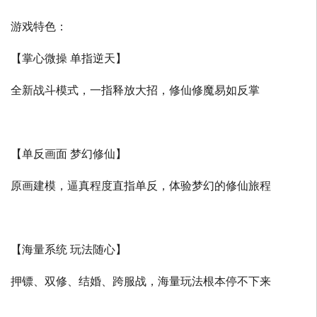
游戏特色：
【掌心微操 单指逆天】
全新战斗模式，一指释放大招，修仙修魔易如反掌
【单反画面 梦幻修仙】
原画建模，逼真程度直指单反，体验梦幻的修仙旅程
【海量系统 玩法随心】
押镖、双修、结婚、跨服战，海量玩法根本停不下来