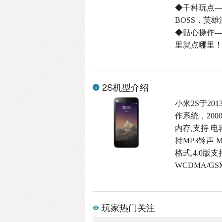
◆千种玩点-
BOSS，英
◆贴心操作-
里就点哪里
2S机型介绍
小米2S于201
作系统，200
内存,支持 电容
持MP3铃声 
格式,4.0版支
WCDMA/G
玩家热门关注