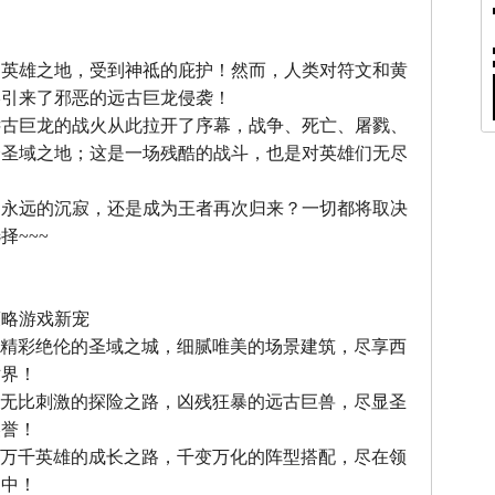
』
，英雄之地，受到神祗的庇护！然而，人类对符文和黄
终引来了邪恶的远古巨龙侵袭！
远古巨龙的战火从此拉开了序幕，战争、死亡、屠戮、
个圣域之地；这是一场残酷的战斗，也是对英雄们无尽
中永远的沉寂，还是成为王者再次归来？一切都将取决
择~~~
』
策略游戏新宠
--精彩绝伦的圣域之城，细腻唯美的场景建筑，尽享西
世界！
--无比刺激的探险之路，凶残狂暴的远古巨兽，尽显圣
美誉！
--万千英雄的成长之路，千变万化的阵型搭配，尽在领
之中！