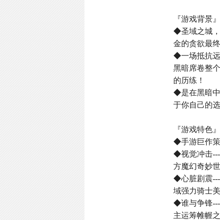
『游戏背景
◆圣域之城
金的贪欲最
◆一场抵抗
黑暗席卷整
的历练！
◆是在黑暗
于你自己的选
『游戏特色
◆手游巨作
◆视觉冲击-
方魔幻奇妙
◆心脏剧震-
域强力骑士
◆谁与争锋-
主运筹帷幄