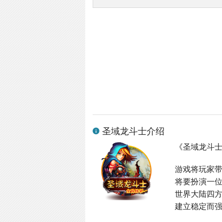
圣域龙斗士介绍
《圣域龙斗
游戏将玩家
将要扮演一
世界大陆四
建立稳定而