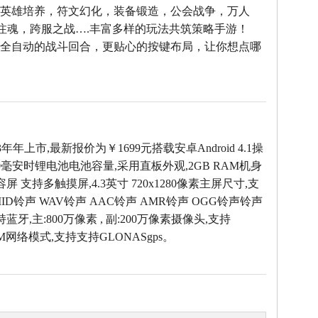
--英雄培养，符文幻化，装备锻造，公会战争，万人
雄注魂，跨服之战….丰富多样的玩法共筑策略手游！
--全自动的战斗回合，更贴心的按键布局，让你想点哪
！
3年年上市,最新报价为￥1699元搭载安卓Android 4.1操
0毫安时锂电池电池容量,采用直板外观,2GB RAM机身
屏 支持多触摸屏,4.3英寸 720x1280像素主屏尺寸,支
MID铃声 WAV铃声 AAC铃声 AMR铃声 OGG铃声铃声
持蓝牙,主:800万像素 , 副:200万像素摄像头,支持
SM网络模式,支持支持GLONASgps。