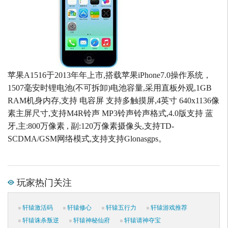
苹果A1516于2013年年上市,搭载苹果iPhone7.0操作系统，
1507毫安时锂电池(不可拆卸)电池容量,采用直板外观,1GB
RAM机身内存,支持 电容屏 支持多触摸屏,4英寸 640x1136像
素主屏尺寸,支持M4R铃声 MP3铃声铃声格式,4.0版支持 蓝
牙,主:800万像素 , 副:120万像素摄像头,支持TD-
SCDMA/GSM网络模式,支持支持Glonasgps。
玩家热门关注
轩辕激活码
轩辕修心
轩辕五行力
轩辕游戏推荐
轩辕诛杀叛逆
轩辕神秘仙府
轩辕请神夺宝