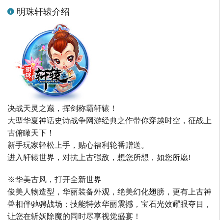
明珠轩辕介绍
决战天灵之巅，挥剑称霸轩辕！
大型华夏神话史诗战争网游经典之作带你穿越时空，征战上
古俯瞰天下！
新手玩家轻松上手，贴心福利轮番赠送。
进入轩辕世界，对抗上古强敌，想您所想，如您所愿!
※华美古风，打开全新世界
俊美人物造型，华丽装备外观，绝美幻化翅膀，更有上古神
兽相伴驰骋战场；技能特效华丽震撼，宝石光效耀眼夺目，
让您在斩妖除魔的同时尽享视觉盛宴！