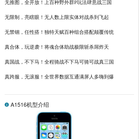
无推图，全开放！上百种野外群P玩法肆意战三国
无限制，亮瞎眼！无人数上限实体对战杀到飞起
无禁锢，任性搭！独特天赋百种组合搭配颠覆传统
真合体，玩逆袭！将魂合体助战极限斩杀屌炸天
真国战，不下马！全程骑战不下马可骑可战真三国
真跨服，无滚服！全世界数据互通满屏人多嗨到爆
A1516机型介绍