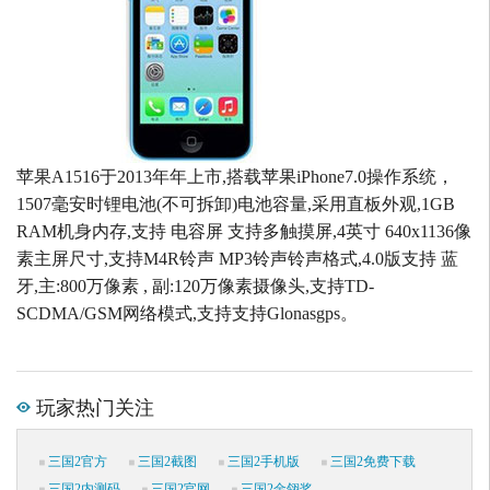
苹果A1516于2013年年上市,搭载苹果iPhone7.0操作系统，
1507毫安时锂电池(不可拆卸)电池容量,采用直板外观,1GB
RAM机身内存,支持 电容屏 支持多触摸屏,4英寸 640x1136像
素主屏尺寸,支持M4R铃声 MP3铃声铃声格式,4.0版支持 蓝
牙,主:800万像素 , 副:120万像素摄像头,支持TD-
SCDMA/GSM网络模式,支持支持Glonasgps。
玩家热门关注
三国2官方
三国2截图
三国2手机版
三国2免费下载
三国2内测码
三国2官网
三国2金翎奖