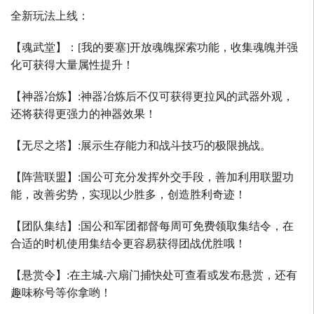
全新玩法上线：
【魂武堂】：
[
我的要塞
]
开放魂魄探索功能，收集魂魄并强
化可获得大量属性提升！
【神器冶炼】
:
神器冶炼后不仅可获得更拉风的武器外观，
还将获得更强力的神器效果！
【无尽之塔】
:
展示生存能力和战斗技巧的极限挑战。
【阵营联盟】
:
国公可充分发挥外交手段，善加利用联盟功
能，改善劣势，实现以少胜多，创造胜利奇迹！
【团队集结】
:
国公和军团都督每周可免费领取集结令，在
合适的时机使用集结令更容易获得团战优胜哦！
【悬赏令】
:
在主城
-
六扇门捕快处可查看或发布悬赏，还有
趣味称号等你拿哟！