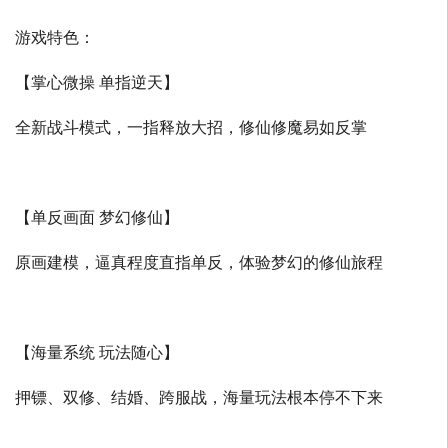
游戏特色：
【掌心微操 单指逆天】
全新战斗模式，一指释放大招，修仙修魔易如反掌
【单反画面 梦幻修仙】
原画建模，逼真程度直指单反，体验梦幻的修仙旅程
【海量系统 玩法随心】
押镖、双修、结婚、跨服战，海量玩法根本停不下来