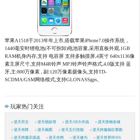
苹果A1518于2013年年上市,搭载苹果iPhone7.0操作系统，
1440毫安时锂电池(不可拆卸)电池容量,采用直板外观,1GB
RAM机身内存,支持 电容屏 支持多触摸屏,4英寸 640x1136像
素主屏尺寸,支持M4R铃声 MP3铃声铃声格式,4.0版支持 蓝
牙,主:800万像素 , 副:120万像素摄像头,支持TD-
SCDMA/GSM网络模式,支持GLONASSgps。
玩家热门关注
逆天符文
逆天锁妖塔
逆天AB大作战
逆天怪物攻城
逆天布阵
逆天截图
逆天五行技能
逆天跨服疯狂赛跑
逆天跨服宗派战
逆天存档
逆天修为
逆天世界BOSS