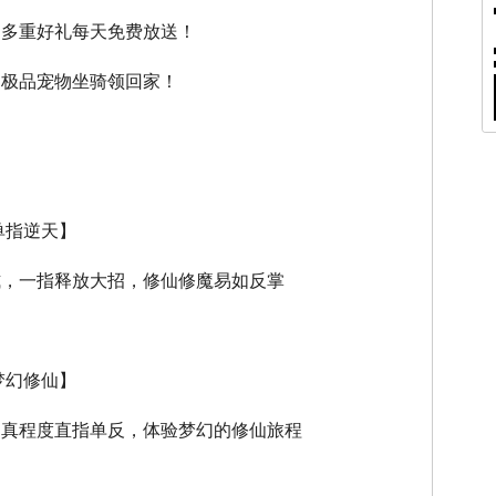
，多重好礼每天免费放送！
，极品宠物坐骑领回家！
单指逆天】
式，一指释放大招，修仙修魔易如反掌
梦幻修仙】
逼真程度直指单反，体验梦幻的修仙旅程