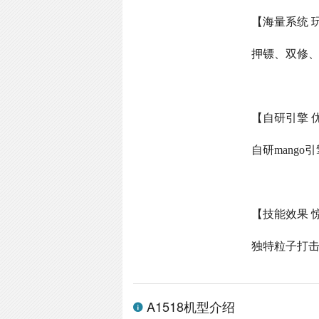
【海量系统 
押镖、双修
【自研引擎 
自研
mango
引
【技能效果 
独特粒子打
A1518机型介绍