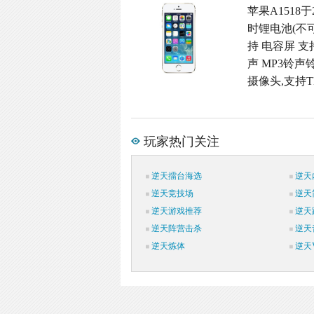
苹果A1518于
时锂电池(不可
持 电容屏 支
声 MP3铃声铃
摄像头,支持TD
玩家热门关注
逆天擂台海选
逆天
逆天竞技场
逆天
逆天游戏推荐
逆天
逆天阵营击杀
逆天
逆天炼体
逆天V