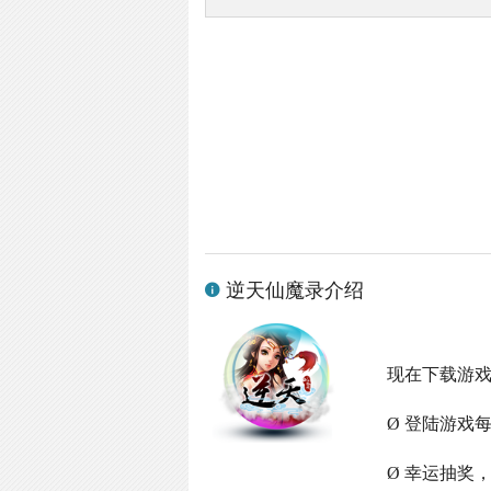
逆天仙魔录介绍
现在下载游
Ø 登陆游戏
Ø 幸运抽奖