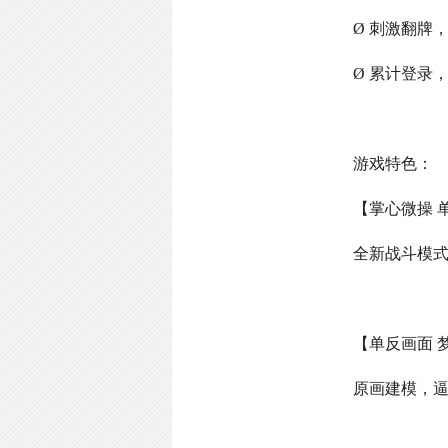
Ø 刺激翻牌
Ø 累计登录
游戏特色：
【掌心微操 
全新战斗模
【单反画面 
原画建模，