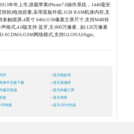
2013年年上市,搭载苹果iPhone7.0操作系统，1440毫安
拆卸)电池容量,采用直板外观,1GB RAM机身内存,支
持多触摸屏,4英寸 640x1136像素主屏尺寸,支持M4R铃
声格式,4.0版支持 蓝牙,主:800万像素 , 副:120万像素
-SCDMA/GSM网络模式,支持GLONASSgps。
内丹
逆天锁妖塔
简体中文版下载
逆天宠魂塔
跨服宗派战
逆天跨服三界
音效
逆天布阵
IP特权
逆天AB大作战