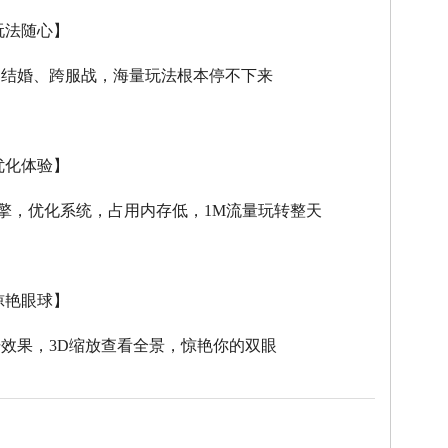
玩法随心】
、结婚、跨服战，海量玩法根本停不下来
优化体验】
擎，优化系统，占用内存低，
1M
流量玩转整天
惊艳眼球】
击效果，
3D
缩放查看全景，惊艳你的双眼