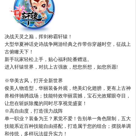
决战天灵之巅，挥剑称霸轩辕！
大型华夏神话史诗战争网游经典之作带你穿越时空，征战上
古俯瞰天下！
新手玩家轻松上手，贴心福利轮番赠送。
进入轩辕世界，对抗上古强敌，想您所想，如您所愿!
※华美古风，打开全新世界
俊美人物造型，华丽装备外观，绝美幻化翅膀，更有上古神
兽相伴驰骋战场；技能特效华丽震撼，宝石光效耀眼夺目，
让您在斩妖除魔的同时尽享视觉盛宴！
※高自由度，打造强力战阵
单一职业？装备为王？累觉不爱！告别单一角色限制，五大
技能系近百种技能自由搭配，打造属于您的组合；摆脱单调
和传统，多样玩法提升实力！