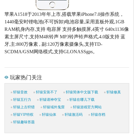
苹果A1518于2013年年上市,搭载苹果iPhone7.0操作系统，
1440毫安时锂电池(不可拆卸)电池容量,采用直板外观,1GB
RAM机身内存,支持 电容屏 支持多触摸屏,4英寸 640x1136像
素主屏尺寸,支持M4R铃声 MP3铃声铃声格式,4.0版支持 蓝
牙,主:800万像素 , 副:120万像素摄像头,支持TD-
SCDMA/GSM网络模式,支持GLONASSgps。
玩家热门关注
轩辕音效
轩辕安装不了
轩辕简体中文版下载
轩辕修真
轩辕五行力
轩辕请神夺宝
轩辕在哪儿下载
轩辕上古狩猎
轩辕域外鬼窟
轩辕游戏官方网站
轩辕VIP特权
轩辕仙体
轩辕激活码
轩辕存档
轩辕趣味答题