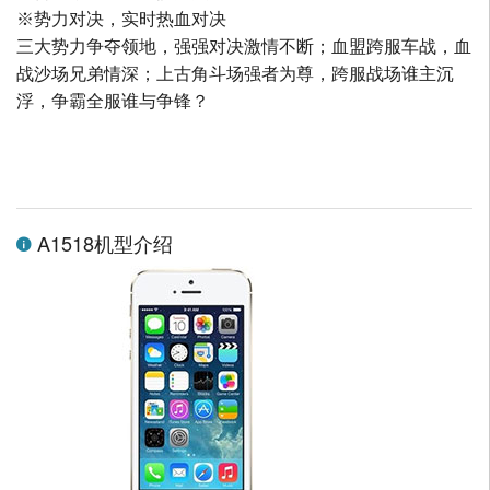
※势力对决，实时热血对决
三大势力争夺领地，强强对决激情不断；血盟跨服车战，血
战沙场兄弟情深；上古角斗场强者为尊，跨服战场谁主沉
浮，争霸全服谁与争锋？
A1518机型介绍