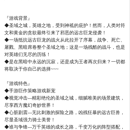
『游戏背景』
◆圣域之城，英雄之地，受到神祗的庇护！然而，人类对符
文和黄金的贪欲最终引来了邪恶的远古巨龙侵袭！
◆一场抵抗远古巨龙的战火从此拉开了序幕，战争、死亡、
屠戮、黑暗席卷整个圣域之地；这是一场残酷的战斗，也是
对英雄们无尽的历练！
◆是在黑暗中永远的沉寂，还是成为王者再次归来？一切都
将取决于你自己的选择~~~
『游戏特色』
◆手游巨作策略游戏新宠
◆视觉冲击---精彩绝伦的圣域之城，细腻唯美的场景建筑，
尽享西方魔幻奇妙世界！
◆心脏剧震---无比刺激的探险之路，凶残狂暴的远古巨兽，
尽显圣域强力骑士美誉！
◆谁与争锋---万千英雄的成长之路，千变万化的阵型搭配，