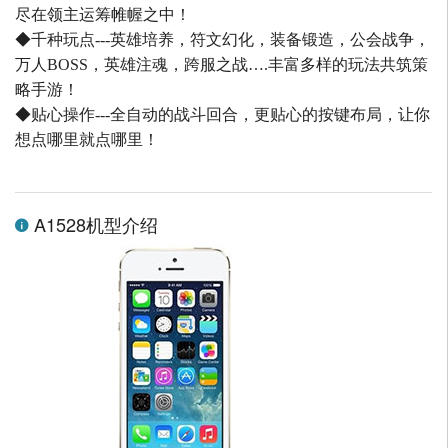
尽在领主运筹帷幄之中！
◆千种玩点---英雄培养，符文幻化，装备锻造，公会战争，
万人BOSS，英雄注魂，跨服之战….丰富多样的玩法共筑策
略手游！
◆贴心操作---全自动的战斗回合，更贴心的按键布局，让你
想点哪里就点哪里！
A1528机型介绍