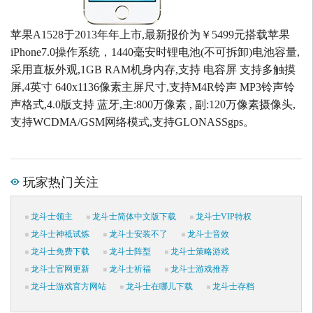
苹果A1528于2013年年上市,最新报价为￥5499元搭载苹果
iPhone7.0操作系统，1440毫安时锂电池(不可拆卸)电池容量,
采用直板外观,1GB RAM机身内存,支持 电容屏 支持多触摸
屏,4英寸 640x1136像素主屏尺寸,支持M4R铃声 MP3铃声铃
声格式,4.0版支持 蓝牙,主:800万像素 , 副:120万像素摄像头,
支持WCDMA/GSM网络模式,支持GLONASSgps。
玩家热门关注
龙斗士领主
龙斗士简体中文版下载
龙斗士VIP特权
龙斗士神祗试炼
龙斗士安装不了
龙斗士音效
龙斗士免费下载
龙斗士阵型
龙斗士策略游戏
龙斗士官网更新
龙斗士祈福
龙斗士游戏推荐
龙斗士游戏官方网站
龙斗士在哪儿下载
龙斗士存档