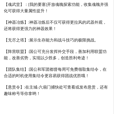
【魂武堂】：
[
我的要塞
]
开放魂魄探索功能，收集魂魄并强
化可获得大量属性提升！
【神器冶炼】
:
神器冶炼后不仅可获得更拉风的武器外观，
还将获得更强力的神器效果！
【无尽之塔】
:
展示生存能力和战斗技巧的极限挑战。
【阵营联盟】
:
国公可充分发挥外交手段，善加利用联盟功
能，改善劣势，实现以少胜多，创造胜利奇迹！
【团队集结】
:
国公和军团都督每周可免费领取集结令，在
合适的时机使用集结令更容易获得团战优胜哦！
【悬赏令】
:
在主城
-
六扇门捕快处可查看或发布悬赏，还有
趣味称号等你拿哟！