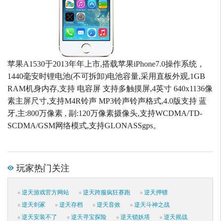
苹果A1530于2013年年上市,搭载苹果iPhone7.0操作系统，
1440毫安时锂电池(不可拆卸)电池容量,采用直板外观,1GB
RAM机身内存,支持 电容屏 支持多触摸屏,4英寸 640x1136像
素主屏尺寸,支持M4R铃声 MP3铃声铃声格式,4.0版支持 蓝
牙,主:800万像素 , 副:120万像素摄像头,支持WCDMA/TD-
SCDMA/GSM网络模式,支持GLONASSgps。
玩家热门关注
逆天游戏官方网站
逆天跨服疯狂赛跑
逆天押镖
逆天剑冢
逆天存档
逆天音效
逆天斗神之战
逆天安装不了
逆天寻宝探险
逆天锁妖塔
逆天摇战