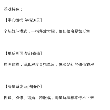
游戏特色：
【掌心微操 单指逆天】
全新战斗模式，一指释放大招，修仙修魔易如反掌
【单反画面 梦幻修仙】
原画建模，逼真程度直指单反，体验梦幻的修仙旅程
【海量系统 玩法随心】
押镖、双修、结婚、跨服战，海量玩法根本停不下来