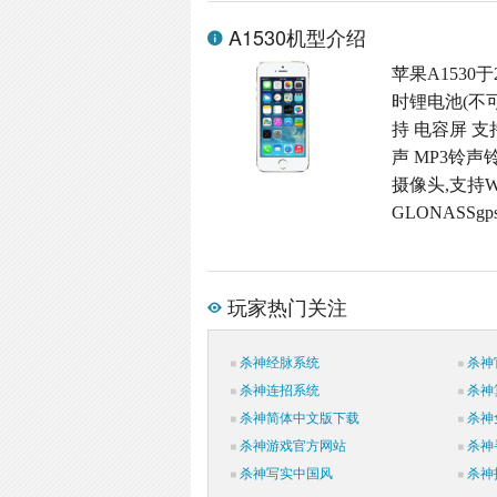
A1530机型介绍
苹果A1530于
时锂电池(不可
持 电容屏 支
声 MP3铃声铃
摄像头,支持W
GLONASSgp
玩家热门关注
杀神经脉系统
杀神
杀神连招系统
杀神
杀神简体中文版下载
杀神
杀神游戏官方网站
杀神
杀神写实中国风
杀神