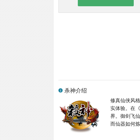
杀神介绍
修真仙侠风格
实体验。在
界。御剑飞
而仙器如何炼