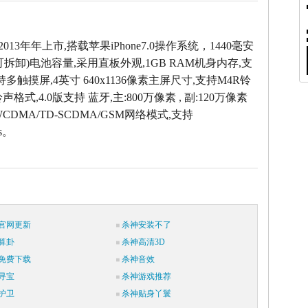
2013年年上市,搭载苹果iPhone7.0操作系统，1440毫安
拆卸)电池容量,采用直板外观,1GB RAM机身内存,支
持多触摸屏,4英寸 640x1136像素主屏尺寸,支持M4R铃
声格式,4.0版支持 蓝牙,主:800万像素 , 副:120万像素
CDMA/TD-SCDMA/GSM网络模式,支持
s。
官网更新
杀神安装不了
算卦
杀神高清3D
免费下载
杀神音效
寻宝
杀神游戏推荐
护卫
杀神贴身丫鬟