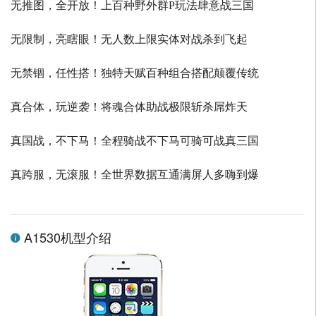
无推图，全开放！上百种野外群P玩法肆意战三国
无限制，亮瞎眼！无人数上限实体对战杀到飞起
无禁锢，任性搭！独特天赋百种组合搭配颠覆传统
真合体，玩逆袭！将魂合体助战极限斩杀屌炸天
真国战，不下马！全程骑战不下马可骑可战真三国
真跨服，无滚服！全世界数据互通满屏人多嗨到爆
A1530机型介绍