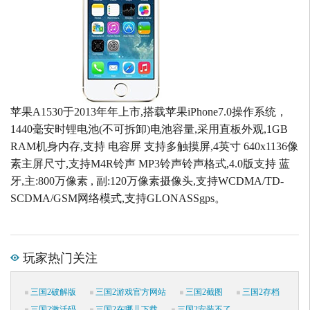
苹果A1530于2013年年上市,搭载苹果iPhone7.0操作系统，
1440毫安时锂电池(不可拆卸)电池容量,采用直板外观,1GB
RAM机身内存,支持 电容屏 支持多触摸屏,4英寸 640x1136像
素主屏尺寸,支持M4R铃声 MP3铃声铃声格式,4.0版支持 蓝
牙,主:800万像素 , 副:120万像素摄像头,支持WCDMA/TD-
SCDMA/GSM网络模式,支持GLONASSgps。
玩家热门关注
三国2破解版
三国2游戏官方网站
三国2截图
三国2存档
三国2激活码
三国2在哪儿下载
三国2安装不了