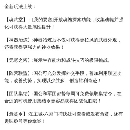
全新玩法上线：
【魂武堂】：
[
我的要塞
]
开放魂魄探索功能，收集魂魄并强
化可获得大量属性提升！
【神器冶炼】
:
神器冶炼后不仅可获得更拉风的武器外观，
还将获得更强力的神器效果！
【无尽之塔】
:
展示生存能力和战斗技巧的极限挑战。
【阵营联盟】
:
国公可充分发挥外交手段，善加利用联盟功
能，改善劣势，实现以少胜多，创造胜利奇迹！
【团队集结】
:
国公和军团都督每周可免费领取集结令，在
合适的时机使用集结令更容易获得团战优胜哦！
【悬赏令】
:
在主城
-
六扇门捕快处可查看或发布悬赏，还有
趣味称号等你拿哟！