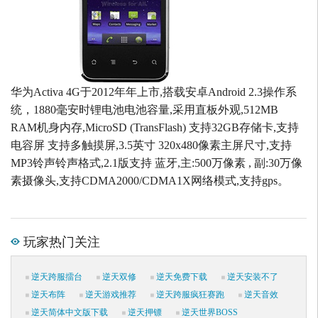
华为Activa 4G于2012年年上市,搭载安卓Android 2.3操作系
统，1880毫安时锂电池电池容量,采用直板外观,512MB
RAM机身内存,MicroSD (TransFlash) 支持32GB存储卡,支持
电容屏 支持多触摸屏,3.5英寸 320x480像素主屏尺寸,支持
MP3铃声铃声格式,2.1版支持 蓝牙,主:500万像素 , 副:30万像
素摄像头,支持CDMA2000/CDMA1X网络模式,支持gps。
玩家热门关注
逆天跨服擂台
逆天双修
逆天免费下载
逆天安装不了
逆天布阵
逆天游戏推荐
逆天跨服疯狂赛跑
逆天音效
逆天简体中文版下载
逆天押镖
逆天世界BOSS