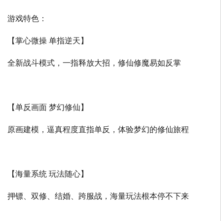
游戏特色：
【掌心微操 单指逆天】
全新战斗模式，一指释放大招，修仙修魔易如反掌
【单反画面 梦幻修仙】
原画建模，逼真程度直指单反，体验梦幻的修仙旅程
【海量系统 玩法随心】
押镖、双修、结婚、跨服战，海量玩法根本停不下来