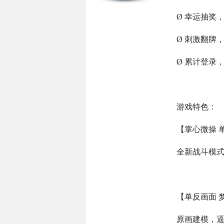
Ø 幸运抽奖
Ø 刺激翻牌
Ø 累计登录
游戏特色：
【掌心微操 
全新战斗模
【单反画面 
原画建模，