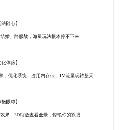
玩法随心】
、结婚、跨服战，海量玩法根本停不下来
优化体验】
擎，优化系统，占用内存低，
1M
流量玩转整天
惊艳眼球】
击效果，
3D
缩放查看全景，惊艳你的双眼