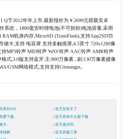
 D1 Q于2012年年上市,最新报价为￥2699元搭载安卓
4.0操作系统，1800毫安时锂电池(不可拆卸)电池容量,采用
RAM机身内存,MicroSD (TransFlash),支持App2SD功
存储卡,支持 电容屏 支持多触摸屏,4.5英寸 720x1280像
持MP3铃声 MID铃声 WAV铃声 AAC铃声 AMR铃声
式,3.0版支持蓝牙,主:800万像素 , 副:130万像素摄像
A/GSM网络模式,支持支持Glonasgps。
世界BOSS
逆天安装不了
免费下载
逆天简体中文版下载
修为
逆天激活码
摇钱树
逆天跨服三界