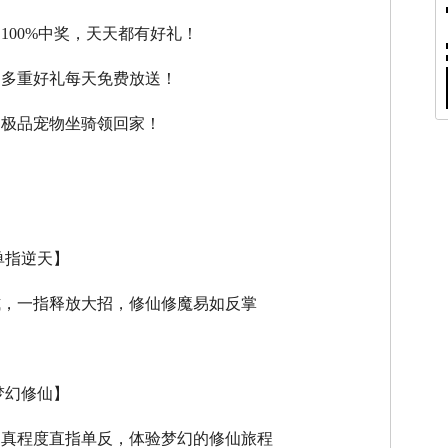
，100%中奖，天天都有好礼！
，多重好礼每天免费放送！
，极品宠物坐骑领回家！
单指逆天】
式，一指释放大招，修仙修魔易如反掌
梦幻修仙】
逼真程度直指单反，体验梦幻的修仙旅程