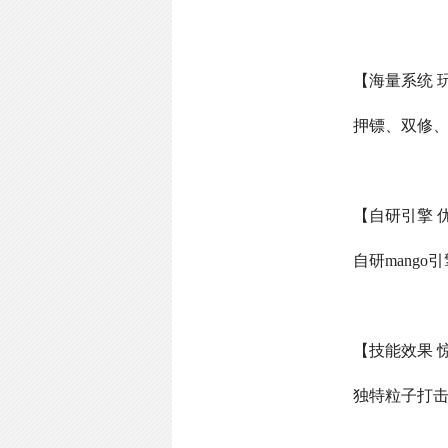
【海量系统 
押镖、双修
【自研引擎 
自研
mango
引
【技能效果 
独特粒子打