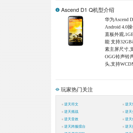
Ascend D1 Q机型介绍
华为Ascend
Android 
直板外观,1GB 
能 支持32GB
素主屏尺寸,支
OGG铃声铃声格
头,支持WCDM
玩家热门关注
逆天符文
逆天
逆天摇战
逆天
逆天音效
逆天
逆天跨服擂台
逆天