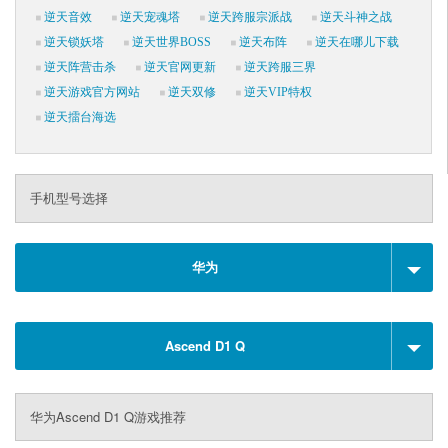
逆天音效
逆天宠魂塔
逆天跨服宗派战
逆天斗神之战
逆天锁妖塔
逆天世界BOSS
逆天布阵
逆天在哪儿下载
逆天阵营击杀
逆天官网更新
逆天跨服三界
逆天游戏官方网站
逆天双修
逆天VIP特权
逆天擂台海选
手机型号选择
华为
Ascend D1 Q
华为Ascend D1 Q游戏推荐