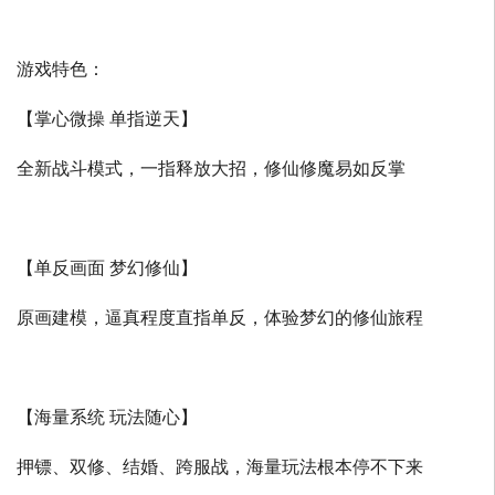
游戏特色：
【掌心微操 单指逆天】
全新战斗模式，一指释放大招，修仙修魔易如反掌
【单反画面 梦幻修仙】
原画建模，逼真程度直指单反，体验梦幻的修仙旅程
【海量系统 玩法随心】
押镖、双修、结婚、跨服战，海量玩法根本停不下来