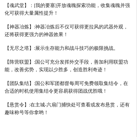
【魂武堂】：
[
我的要塞
]
开放魂魄探索功能，收集魂魄并强
化可获得大量属性提升！
【神器冶炼】
:
神器冶炼后不仅可获得更拉风的武器外观，
还将获得更强力的神器效果！
【无尽之塔】
:
展示生存能力和战斗技巧的极限挑战。
【阵营联盟】
:
国公可充分发挥外交手段，善加利用联盟功
能，改善劣势，实现以少胜多，创造胜利奇迹！
【团队集结】
:
国公和军团都督每周可免费领取集结令，在
合适的时机使用集结令更容易获得团战优胜哦！
【悬赏令】
:
在主城
-
六扇门捕快处可查看或发布悬赏，还有
趣味称号等你拿哟！