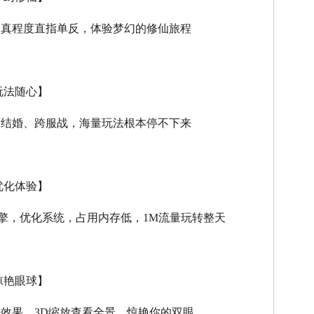
逼真程度直指单反，体验梦幻的修仙旅程
玩法随心】
、结婚、跨服战，海量玩法根本停不下来
优化体验】
擎，优化系统，占用内存低，
1M
流量玩转整天
惊艳眼球】
击效果，
3D
缩放查看全景，惊艳你的双眼