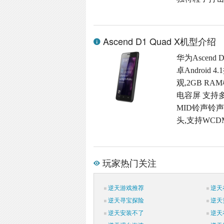
Ascend D1 Quad X机型介绍
华为Ascend
卓Androi
观,2GB RAM
电容屏 支持多
MID铃声铃声格
头,支持WCD
玩家热门关注
逆天游戏推荐
逆天
逆天寻宝探险
逆天
逆天安装不了
逆天