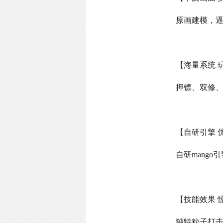
原画建模，
【海量系统 
押镖、双修
【自研引擎 
自研
mango
引
【技能效果 
独特粒子打