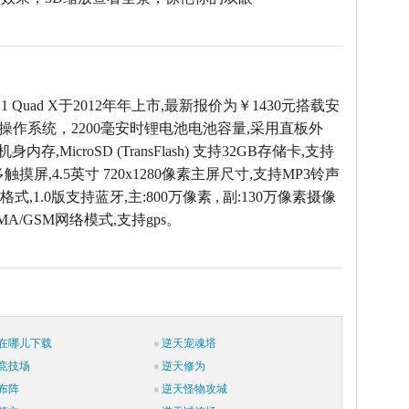
 D1 Quad X于2012年年上市,最新报价为￥1430元搭载安
d 4.1操作系统，2200毫安时锂电池电池容量,采用直板外
机身内存,MicroSD (TransFlash) 支持32GB存储卡,支持
触摸屏,4.5英寸 720x1280像素主屏尺寸,支持MP3铃声
式,1.0版支持蓝牙,主:800万像素 , 副:130万像素摄像
MA/GSM网络模式,支持gps。
在哪儿下载
逆天宠魂塔
竞技场
逆天修为
布阵
逆天怪物攻城