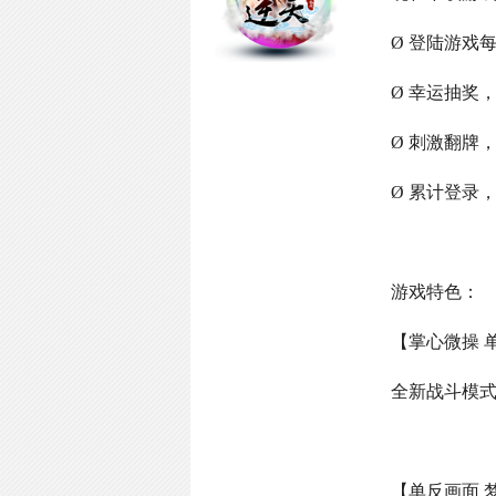
Ø 登陆游戏
Ø 幸运抽奖
Ø 刺激翻牌
Ø 累计登录
游戏特色：
【掌心微操 
全新战斗模
【单反画面 