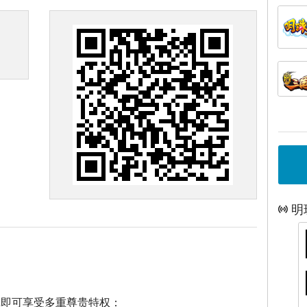
明
戏即可享受多重尊贵特权：