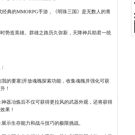
代经典的
MMORPG
手游，《明珠三国》是无数人的青
。
，时势造英雄。群雄之路历久弥新，天降神兵助君一统
线：
：
[
我的要塞
]
开放魂魄探索功能，收集魂魄并强化可获
提升！
】
:
神器冶炼后不仅可获得更拉风的武器外观，还将获得
器效果！
】
:
展示生存能力和战斗技巧的极限挑战。