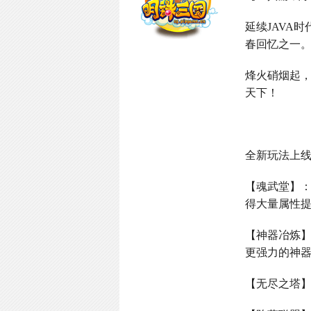
延续
JAVA
时
春回忆之一
烽火硝烟起
天下！
全新玩法上
【魂武堂】
得大量属性
【神器冶炼
更强力的神
【无尽之塔