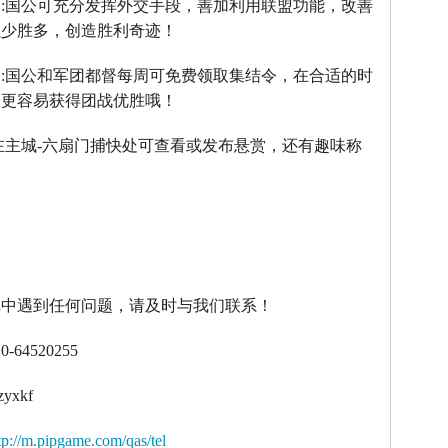
】
:
国公可充分发挥外交手段，善加利用联盟功能，改善
以少胜多，创造胜利奇迹！
】
:
国公和军团都督每周可免费领取集结令，在合适的时
令更容易获得团战优胜哦！
在主城
-
六扇门捕快处可查看或发布悬赏，还有趣味称
！
戏中遇到任何问题，请及时与我们联系！
10-64520255
zyxkf
tp://m.pipgame.com/qas/tel