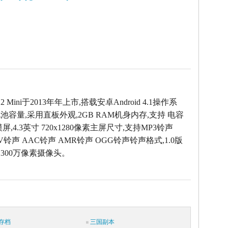
D2 Mini于2013年年上市,搭载安卓Android 4.1操作系
容量,采用直板外观,2GB RAM机身内存,支持 电容
,4.3英寸 720x1280像素主屏尺寸,支持MP3铃声
AV铃声 AAC铃声 AMR铃声 OGG铃声铃声格式,1.0版
1300万像素摄像头。
存档
三国副本