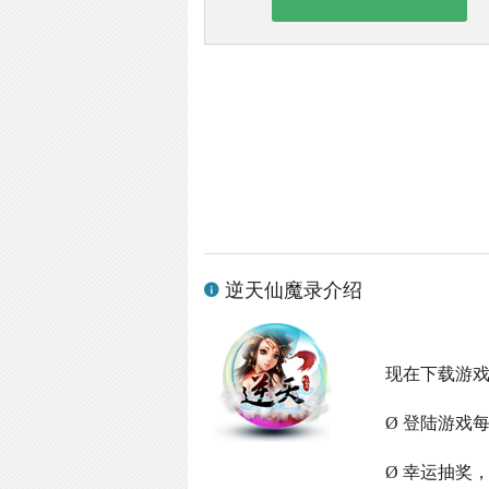
逆天仙魔录介绍
现在下载游
Ø 登陆游戏
Ø 幸运抽奖