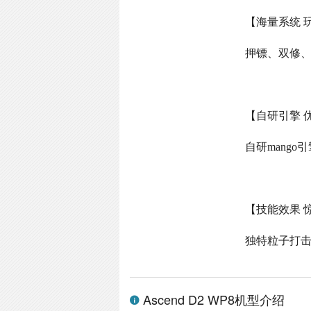
【海量系统 
押镖、双修
【自研引擎 
自研
mango
引
【技能效果 
独特粒子打
Ascend D2 WP8机型介绍