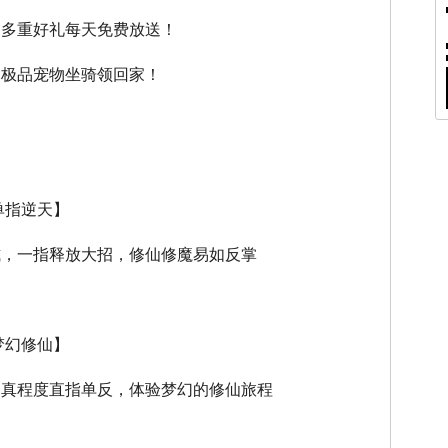
，多重好礼每天免费放送！
，极品宠物坐骑领回家！
单指逆天】
式，一指释放大招，修仙修魔易如反掌
梦幻修仙】
逼真程度直指单反，体验梦幻的修仙旅程