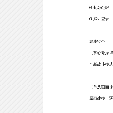
Ø 刺激翻牌
Ø 累计登录
游戏特色：
【掌心微操 
全新战斗模
【单反画面 
原画建模，