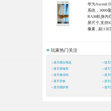
华为Ascend 
系统，3000
RAM机身内存
屏尺寸,支持MP
像素 , 副:1
玩家热门关注
逆天擂台海选
逆天
逆天宠魂塔
逆天
逆天激活码
逆天
逆天音效
逆天
逆天锁妖塔
逆天