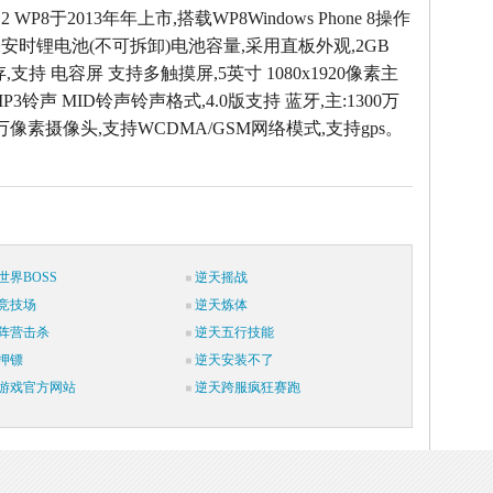
D2 WP8于2013年年上市,搭载WP8Windows Phone 8操作
毫安时锂电池(不可拆卸)电池容量,采用直板外观,2GB
,支持 电容屏 支持多触摸屏,5英寸 1080x1920像素主
3铃声 MID铃声铃声格式,4.0版支持 蓝牙,主:1300万
30万像素摄像头,支持WCDMA/GSM网络模式,支持gps。
世界BOSS
逆天摇战
竞技场
逆天炼体
阵营击杀
逆天五行技能
押镖
逆天安装不了
游戏官方网站
逆天跨服疯狂赛跑