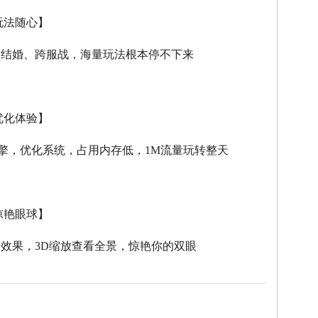
玩法随心】
、结婚、跨服战，海量玩法根本停不下来
优化体验】
擎，优化系统，占用内存低，
1M
流量玩转整天
惊艳眼球】
击效果，
3D
缩放查看全景，惊艳你的双眼