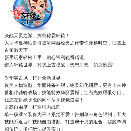
决战天灵之巅，挥剑称霸轩辕！
大型华夏神话史诗战争网游经典之作带你穿越时空，征战上
古俯瞰天下！
新手玩家轻松上手，贴心福利轮番赠送。
进入轩辕世界，对抗上古强敌，想您所想，如您所愿!
※华美古风，打开全新世界
俊美人物造型，华丽装备外观，绝美幻化翅膀，更有上古神
兽相伴驰骋战场；技能特效华丽震撼，宝石光效耀眼夺目，
让您在斩妖除魔的同时尽享视觉盛宴！
※高自由度，打造强力战阵
单一职业？装备为王？累觉不爱！告别单一角色限制，五大
技能系近百种技能自由搭配，打造属于您的组合；摆脱单调
和传统，多样玩法提升实力！