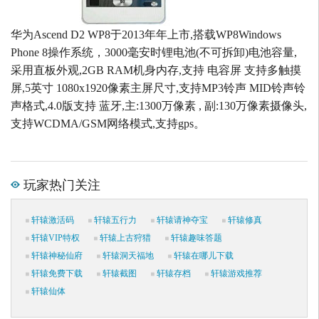
华为Ascend D2 WP8于2013年年上市,搭载WP8Windows
Phone 8操作系统，3000毫安时锂电池(不可拆卸)电池容量,
采用直板外观,2GB RAM机身内存,支持 电容屏 支持多触摸
屏,5英寸 1080x1920像素主屏尺寸,支持MP3铃声 MID铃声铃
声格式,4.0版支持 蓝牙,主:1300万像素 , 副:130万像素摄像头,
支持WCDMA/GSM网络模式,支持gps。
玩家热门关注
轩辕激活码
轩辕五行力
轩辕请神夺宝
轩辕修真
轩辕VIP特权
轩辕上古狩猎
轩辕趣味答题
轩辕神秘仙府
轩辕洞天福地
轩辕在哪儿下载
轩辕免费下载
轩辕截图
轩辕存档
轩辕游戏推荐
轩辕仙体