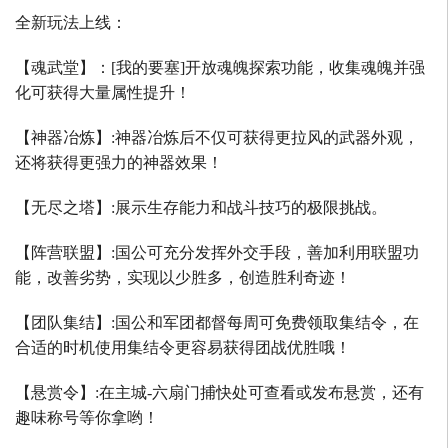
全新玩法上线：
【魂武堂】：
[
我的要塞
]
开放魂魄探索功能，收集魂魄并强
化可获得大量属性提升！
【神器冶炼】
:
神器冶炼后不仅可获得更拉风的武器外观，
还将获得更强力的神器效果！
【无尽之塔】
:
展示生存能力和战斗技巧的极限挑战。
【阵营联盟】
:
国公可充分发挥外交手段，善加利用联盟功
能，改善劣势，实现以少胜多，创造胜利奇迹！
【团队集结】
:
国公和军团都督每周可免费领取集结令，在
合适的时机使用集结令更容易获得团战优胜哦！
【悬赏令】
:
在主城
-
六扇门捕快处可查看或发布悬赏，还有
趣味称号等你拿哟！