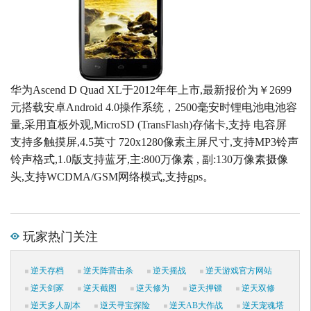
华为Ascend D Quad XL于2012年年上市,最新报价为￥2699
元搭载安卓Android 4.0操作系统，2500毫安时锂电池电池容
量,采用直板外观,MicroSD (TransFlash)存储卡,支持 电容屏
支持多触摸屏,4.5英寸 720x1280像素主屏尺寸,支持MP3铃声
铃声格式,1.0版支持蓝牙,主:800万像素 , 副:130万像素摄像
头,支持WCDMA/GSM网络模式,支持gps。
玩家热门关注
逆天存档
逆天阵营击杀
逆天摇战
逆天游戏官方网站
逆天剑冢
逆天截图
逆天修为
逆天押镖
逆天双修
逆天多人副本
逆天寻宝探险
逆天AB大作战
逆天宠魂塔