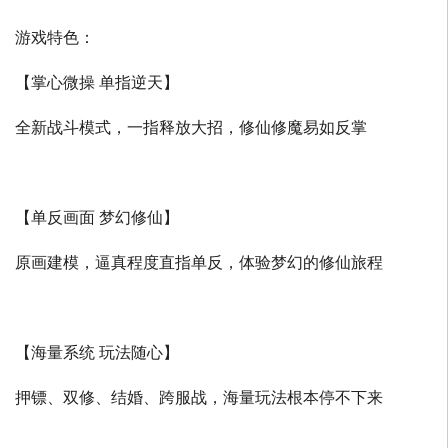
游戏特色：
【掌心微操 单指逆天】
全新战斗模式，一指释放大招，修仙修魔易如反掌
【单反画面 梦幻修仙】
原画建模，逼真程度直指单反，体验梦幻的修仙旅程
【海量系统 玩法随心】
押镖、双修、结婚、跨服战，海量玩法根本停不下来