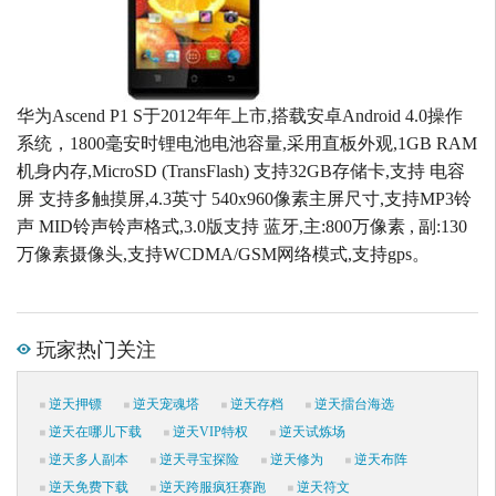
华为Ascend P1 S于2012年年上市,搭载安卓Android 4.0操作
系统，1800毫安时锂电池电池容量,采用直板外观,1GB RAM
机身内存,MicroSD (TransFlash) 支持32GB存储卡,支持 电容
屏 支持多触摸屏,4.3英寸 540x960像素主屏尺寸,支持MP3铃
声 MID铃声铃声格式,3.0版支持 蓝牙,主:800万像素 , 副:130
万像素摄像头,支持WCDMA/GSM网络模式,支持gps。
玩家热门关注
逆天押镖
逆天宠魂塔
逆天存档
逆天擂台海选
逆天在哪儿下载
逆天VIP特权
逆天试炼场
逆天多人副本
逆天寻宝探险
逆天修为
逆天布阵
逆天免费下载
逆天跨服疯狂赛跑
逆天符文