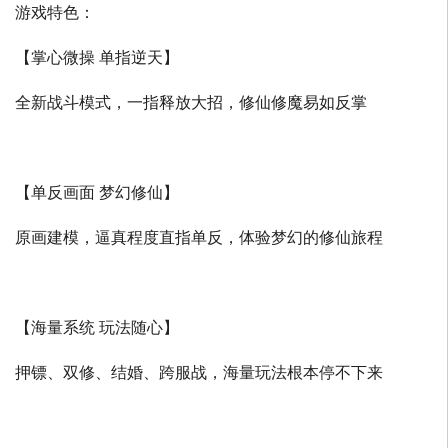
游戏特色：
【掌心微操 单指逆天】
全新战斗模式，一指释放大招，修仙修魔易如反掌
【单反画面 梦幻修仙】
原画建模，逼真程度直指单反，体验梦幻的修仙旅程
【海量系统 玩法随心】
押镖、双修、结婚、跨服战，海量玩法根本停不下来