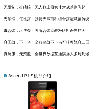
无限制，亮瞎眼！无人数上限实体对战杀到飞起
无禁锢，任性搭！独特天赋百种组合搭配颠覆传统
真合体，玩逆袭！将魂合体助战极限斩杀屌炸天
真国战，不下马！全程骑战不下马可骑可战真三国
真跨服，无滚服！全世界数据互通满屏人多嗨到爆
Ascend P1 S机型介绍