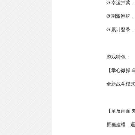
Ø 幸运抽奖
Ø 刺激翻牌
Ø 累计登录
游戏特色：
【掌心微操 
全新战斗模
【单反画面 
原画建模，