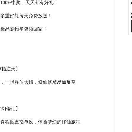
，100%中奖，天天都有好礼！
，多重好礼每天免费放送！
，极品宠物坐骑领回家！
单指逆天】
式，一指释放大招，修仙修魔易如反掌
梦幻修仙】
逼真程度直指单反，体验梦幻的修仙旅程