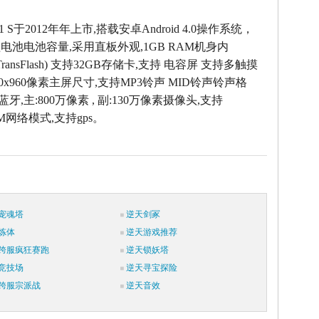
P1 S于2012年年上市,搭载安卓Android 4.0操作系统，
锂电池电池容量,采用直板外观,1GB RAM机身内
 (TransFlash) 支持32GB存储卡,支持 电容屏 支持多触摸
540x960像素主屏尺寸,支持MP3铃声 MID铃声铃声格
 蓝牙,主:800万像素 , 副:130万像素摄像头,支持
SM网络模式,支持gps。
宠魂塔
逆天剑冢
炼体
逆天游戏推荐
跨服疯狂赛跑
逆天锁妖塔
竞技场
逆天寻宝探险
跨服宗派战
逆天音效