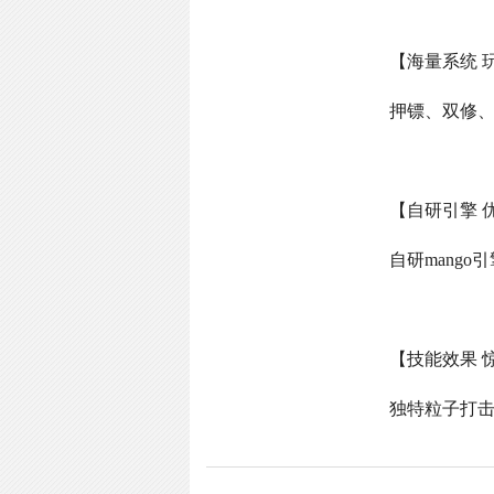
【海量系统 
押镖、双修
【自研引擎 
自研
mango
引
【技能效果 
独特粒子打