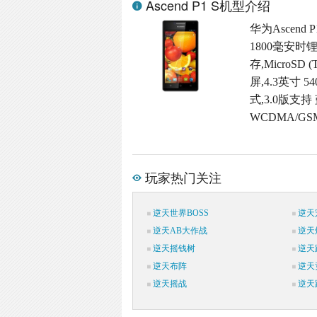
Ascend P1 S机型介绍
华为Ascend 
1800毫安时
存,MicroSD
屏,4.3英寸 
式,3.0版支持
WCDMA/G
玩家热门关注
逆天世界BOSS
逆天
逆天AB大作战
逆天
逆天摇钱树
逆天
逆天布阵
逆天
逆天摇战
逆天