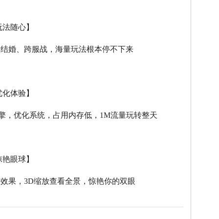
玩法随心】
、结婚、跨服战，海量玩法根本停不下来
优化体验】
擎，优化系统，占用内存低，
1M
流量玩转整天
惊艳眼球】
击效果，
3D
缩放查看全景，惊艳你的双眼