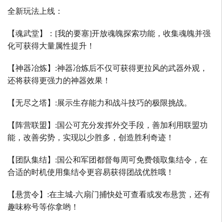
全新玩法上线：
【魂武堂】：
[
我的要塞
]
开放魂魄探索功能，收集魂魄并强
化可获得大量属性提升！
【神器冶炼】
:
神器冶炼后不仅可获得更拉风的武器外观，
还将获得更强力的神器效果！
【无尽之塔】
:
展示生存能力和战斗技巧的极限挑战。
【阵营联盟】
:
国公可充分发挥外交手段，善加利用联盟功
能，改善劣势，实现以少胜多，创造胜利奇迹！
【团队集结】
:
国公和军团都督每周可免费领取集结令，在
合适的时机使用集结令更容易获得团战优胜哦！
【悬赏令】
:
在主城
-
六扇门捕快处可查看或发布悬赏，还有
趣味称号等你拿哟！