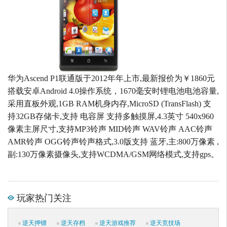
华为Ascend P1联通版于2012年年上市,最新报价为￥1860元
搭载安卓Android 4.0操作系统，1670毫安时锂电池电池容量,
采用直板外观,1GB RAM机身内存,MicroSD (TransFlash) 支
持32GB存储卡,支持 电容屏 支持多触摸屏,4.3英寸 540x960
像素主屏尺寸,支持MP3铃声 MID铃声 WAV铃声 AAC铃声
AMR铃声 OGG铃声铃声格式,3.0版支持 蓝牙,主:800万像素 ,
副:130万像素摄像头,支持WCDMA/GSM网络模式,支持gps。
玩家热门关注
逆天押镖
逆天存档
逆天游戏推荐
逆天竞技场