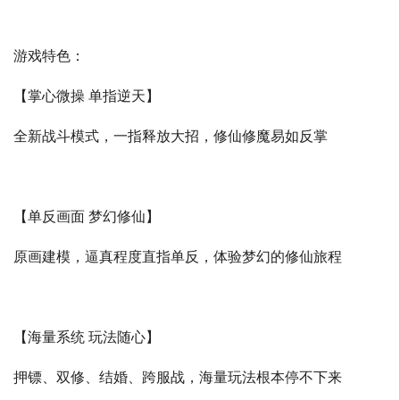
游戏特色：
【掌心微操 单指逆天】
全新战斗模式，一指释放大招，修仙修魔易如反掌
【单反画面 梦幻修仙】
原画建模，逼真程度直指单反，体验梦幻的修仙旅程
【海量系统 玩法随心】
押镖、双修、结婚、跨服战，海量玩法根本停不下来