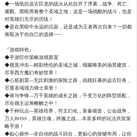
◆一场抵抗远古巨龙的战火从此拉开了序幕，战争、死亡、
屠戮、黑暗席卷整个圣域之地；这是一场残酷的战斗，也是
对英雄们无尽的历练！
◆是在黑暗中永远的沉寂，还是成为王者再次归来？一切都
将取决于你自己的选择~~~
『游戏特色』
◆手游巨作策略游戏新宠
◆视觉冲击---精彩绝伦的圣域之城，细腻唯美的场景建筑，
尽享西方魔幻奇妙世界！
◆心脏剧震---无比刺激的探险之路，凶残狂暴的远古巨兽，
尽显圣域强力骑士美誉！
◆谁与争锋---万千英雄的成长之路，千变万化的阵型搭配，
尽在领主运筹帷幄之中！
◆千种玩点---英雄培养，符文幻化，装备锻造，公会战争，
万人BOSS，英雄注魂，跨服之战….丰富多样的玩法共筑策
略手游！
◆贴心操作---全自动的战斗回合，更贴心的按键布局，让你