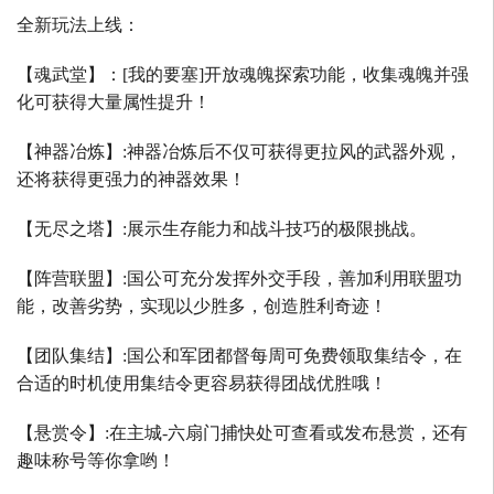
全新玩法上线：
【魂武堂】：
[
我的要塞
]
开放魂魄探索功能，收集魂魄并强
化可获得大量属性提升！
【神器冶炼】
:
神器冶炼后不仅可获得更拉风的武器外观，
还将获得更强力的神器效果！
【无尽之塔】
:
展示生存能力和战斗技巧的极限挑战。
【阵营联盟】
:
国公可充分发挥外交手段，善加利用联盟功
能，改善劣势，实现以少胜多，创造胜利奇迹！
【团队集结】
:
国公和军团都督每周可免费领取集结令，在
合适的时机使用集结令更容易获得团战优胜哦！
【悬赏令】
:
在主城
-
六扇门捕快处可查看或发布悬赏，还有
趣味称号等你拿哟！