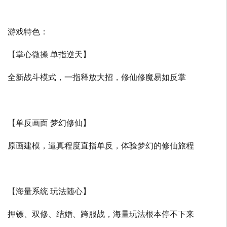
游戏特色：
【掌心微操 单指逆天】
全新战斗模式，一指释放大招，修仙修魔易如反掌
【单反画面 梦幻修仙】
原画建模，逼真程度直指单反，体验梦幻的修仙旅程
【海量系统 玩法随心】
押镖、双修、结婚、跨服战，海量玩法根本停不下来