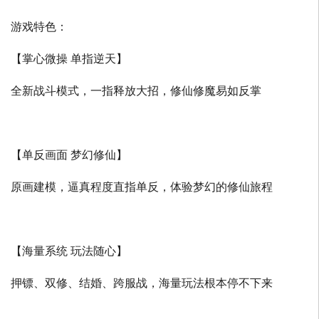
游戏特色：
【掌心微操 单指逆天】
全新战斗模式，一指释放大招，修仙修魔易如反掌
【单反画面 梦幻修仙】
原画建模，逼真程度直指单反，体验梦幻的修仙旅程
【海量系统 玩法随心】
押镖、双修、结婚、跨服战，海量玩法根本停不下来