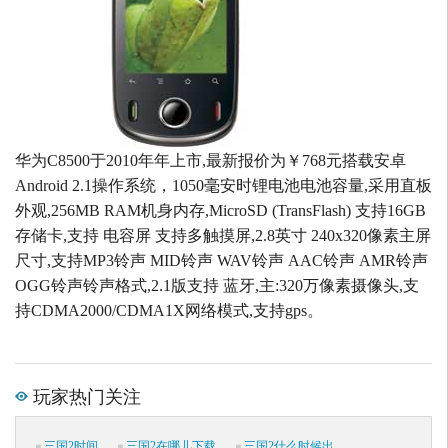
华为C8500于2010年年上市,最新报价为￥768元搭载安卓
Android 2.1操作系统，1050毫安时锂电池电池容量,采用直板
外观,256MB RAM机身内存,MicroSD (TransFlash) 支持16GB
存储卡,支持 电容屏 支持多触摸屏,2.8英寸 240x320像素主屏
尺寸,支持MP3铃声 MID铃声 WAV铃声 AAC铃声 AMR铃声
OGG铃声铃声格式,2.1版支持 蓝牙,主:320万像素摄像头,支
持CDMA2000/CDMA1X网络模式,支持gps。
玩家热门关注
三国2时间
三国2在哪儿下载
三国2什么时候出