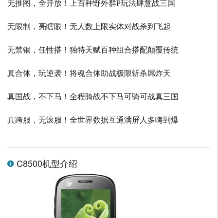
无推图，全开放！上百种野外群P玩法肆意战三国
无限制，亮瞎眼！无人数上限实体对战杀到飞起
无禁锢，任性搭！独特天赋百种组合搭配颠覆传统
真合体，玩逆袭！将魂合体助战极限斩杀屌炸天
真国战，不下马！全程骑战不下马可骑可战真三国
真跨服，无滚服！全世界数据互通满屏人多嗨到爆
C8500机型介绍