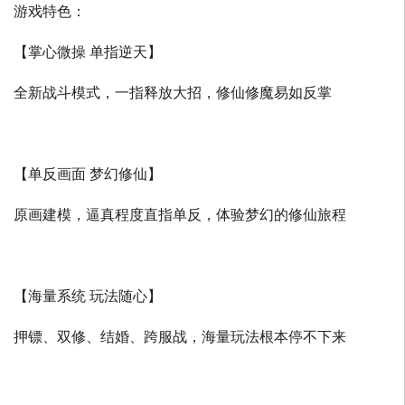
游戏特色：
【掌心微操 单指逆天】
全新战斗模式，一指释放大招，修仙修魔易如反掌
【单反画面 梦幻修仙】
原画建模，逼真程度直指单反，体验梦幻的修仙旅程
【海量系统 玩法随心】
押镖、双修、结婚、跨服战，海量玩法根本停不下来