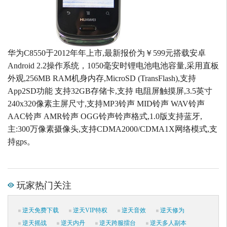
华为C8550于2012年年上市,最新报价为￥599元搭载安卓
Android 2.2操作系统，1050毫安时锂电池电池容量,采用直板
外观,256MB RAM机身内存,MicroSD (TransFlash),支持
App2SD功能 支持32GB存储卡,支持 电阻屏触摸屏,3.5英寸
240x320像素主屏尺寸,支持MP3铃声 MID铃声 WAV铃声
AAC铃声 AMR铃声 OGG铃声铃声格式,1.0版支持蓝牙,
主:300万像素摄像头,支持CDMA2000/CDMA1X网络模式,支
持gps。
玩家热门关注
逆天免费下载
逆天VIP特权
逆天音效
逆天修为
逆天摇战
逆天内丹
逆天跨服擂台
逆天多人副本