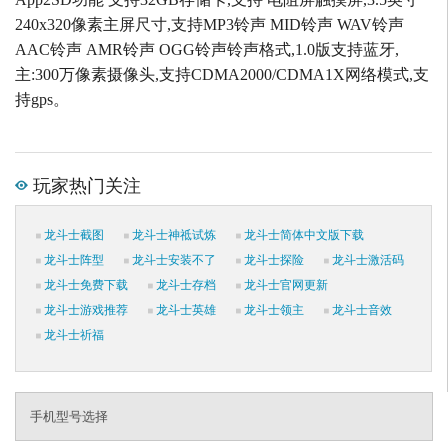
240x320像素主屏尺寸,支持MP3铃声 MID铃声 WAV铃声
AAC铃声 AMR铃声 OGG铃声铃声格式,1.0版支持蓝牙,
主:300万像素摄像头,支持CDMA2000/CDMA1X网络模式,支
持gps。
玩家热门关注
龙斗士截图
龙斗士神祗试炼
龙斗士简体中文版下载
龙斗士阵型
龙斗士安装不了
龙斗士探险
龙斗士激活码
龙斗士免费下载
龙斗士存档
龙斗士官网更新
龙斗士游戏推荐
龙斗士英雄
龙斗士领主
龙斗士音效
龙斗士祈福
手机型号选择