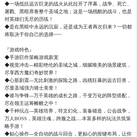
◆一场抵抗远古巨龙的战火从此拉开了序幕，战争、死亡、
屠戮、黑暗席卷整个圣域之地；这是一场残酷的战斗，也是
对英雄们无尽的历练！
◆是在黑暗中永远的沉寂，还是成为王者再次归来？一切都
将取决于你自己的选择~~~
『游戏特色』
◆手游巨作策略游戏新宠
◆视觉冲击---精彩绝伦的圣域之城，细腻唯美的场景建筑，
尽享西方魔幻奇妙世界！
◆心脏剧震---无比刺激的探险之路，凶残狂暴的远古巨兽，
尽显圣域强力骑士美誉！
◆谁与争锋---万千英雄的成长之路，千变万化的阵型搭配，
尽在领主运筹帷幄之中！
◆千种玩点---英雄培养，符文幻化，装备锻造，公会战争，
万人BOSS，英雄注魂，跨服之战….丰富多样的玩法共筑策
略手游！
◆贴心操作---全自动的战斗回合，更贴心的按键布局，让你