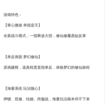
游戏特色：
【掌心微操 单指逆天】
全新战斗模式，一指释放大招，修仙修魔易如反掌
【单反画面 梦幻修仙】
原画建模，逼真程度直指单反，体验梦幻的修仙旅程
【海量系统 玩法随心】
押镖、双修、结婚、跨服战，海量玩法根本停不下来