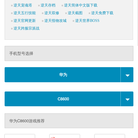
逆天宠魂塔
逆天存档
逆天简体中文版下载
逆天五行技能
逆天双修
逆天截图
逆天免费下载
逆天官网更新
逆天怪物攻城
逆天世界BOSS
逆天跨服宗派战
手机型号选择
华为
C8600
华为C8600游戏推荐