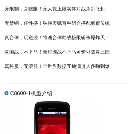
无限制，亮瞎眼！无人数上限实体对战杀到飞起
无禁锢，任性搭！独特天赋百种组合搭配颠覆传统
真合体，玩逆袭！将魂合体助战极限斩杀屌炸天
真国战，不下马！全程骑战不下马可骑可战真三国
真跨服，无滚服！全世界数据互通满屏人多嗨到爆
C8600-1机型介绍