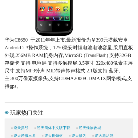
华为C8650+于2011年年上市,最新报价为￥399元搭载安卓
Android 2.3操作系统，1250毫安时锂电池电池容量,采用直板
外观,256MB RAM机身内存,MicroSD (TransFlash) 支持32GB
存储卡,支持 电容屏 支持多触摸屏,3.5英寸 320x480像素主屏
尺寸,支持MP3铃声 MID铃声铃声格式,2.1版支持 蓝牙,
主:300万像素摄像头,支持CDMA2000/CDMA1X网络模式,支
持gps。
玩家热门关注
逆天摇战
逆天简体中文版下载
逆天怪物攻城
逆天跨服三界
逆天摇钱树
逆天修为
逆天激活码