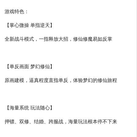
游戏特色：
【掌心微操 单指逆天】
全新战斗模式，一指释放大招，修仙修魔易如反掌
【单反画面 梦幻修仙】
原画建模，逼真程度直指单反，体验梦幻的修仙旅程
【海量系统 玩法随心】
押镖、双修、结婚、跨服战，海量玩法根本停不下来