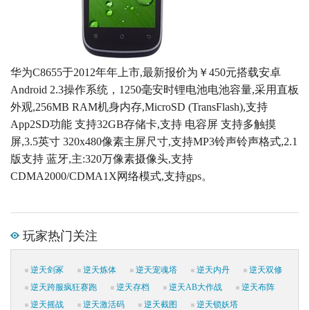
华为C8655于2012年年上市,最新报价为￥450元搭载安卓
Android 2.3操作系统，1250毫安时锂电池电池容量,采用直板
外观,256MB RAM机身内存,MicroSD (TransFlash),支持
App2SD功能 支持32GB存储卡,支持 电容屏 支持多触摸
屏,3.5英寸 320x480像素主屏尺寸,支持MP3铃声铃声格式,2.1
版支持 蓝牙,主:320万像素摄像头,支持
CDMA2000/CDMA1X网络模式,支持gps。
玩家热门关注
逆天剑冢
逆天炼体
逆天宠魂塔
逆天内丹
逆天双修
逆天跨服疯狂赛跑
逆天存档
逆天AB大作战
逆天布阵
逆天摇战
逆天激活码
逆天截图
逆天锁妖塔