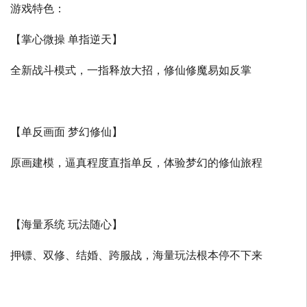
游戏特色：
【掌心微操 单指逆天】
全新战斗模式，一指释放大招，修仙修魔易如反掌
【单反画面 梦幻修仙】
原画建模，逼真程度直指单反，体验梦幻的修仙旅程
【海量系统 玩法随心】
押镖、双修、结婚、跨服战，海量玩法根本停不下来