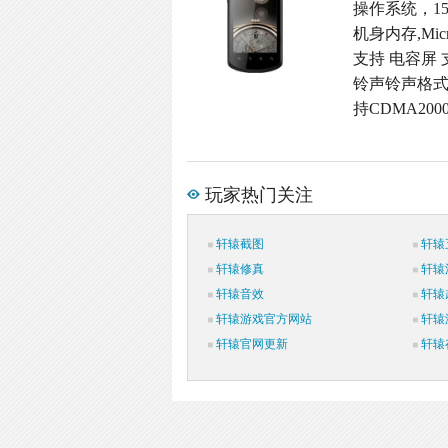
操作系统，15
机身内存,Micr
支持 电容屏 
铃声铃声格式,2
持CDMA200
玩家热门关注
轩辕截图
轩辕
轩辕修真
轩辕
轩辕音效
轩辕
轩辕游戏官方网站
轩辕
轩辕官网更新
轩辕