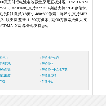
00毫安时锂电池电池容量,采用直板外观,512MB RAM
oSD (TransFlash),支持App2SD功能 支持32GB存储卡,
支持多触摸屏,3.8英寸 480x800像素主屏尺寸,支持MP3
.1版支持 蓝牙,主:500万像素 , 副:30万像素摄像头,支
0/CDMA1X网络模式,支持gps。
五行力
轩辕神秘仙府
洞天福地
轩辕仙体
趣味答题
轩辕简体中文版下载
游戏推荐
轩辕激活码
存档
轩辕修心