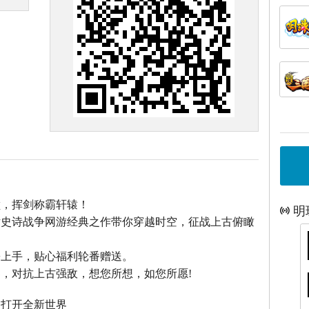
巅，挥剑称霸轩辕！
明
话史诗战争网游经典之作带你穿越时空，征战上古俯瞰
松上手，贴心福利轮番赠送。
，对抗上古强敌，想您所想，如您所愿!
，打开全新世界