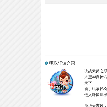
明珠轩辕介绍
决战天灵之
大型华夏神
天下！
新手玩家轻
进入轩辕世界
※华美古风