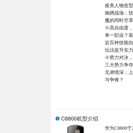
俊美人物造
驰骋战场；
魔的同时尽
※高自由度
单一职业？
近百种技能
玩法提升实
※势力对决
三大势力争
兄弟情深；
与争锋？
C8800机型介绍
华为C8800于