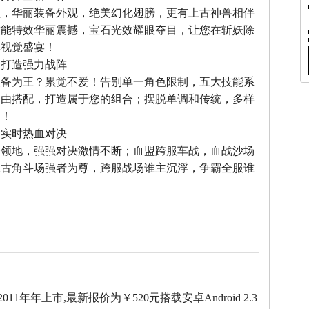
型，华丽装备外观，绝美幻化翅膀，更有上古神兽相伴
技能特效华丽震撼，宝石光效耀眼夺目，让您在斩妖除
享视觉盛宴！
，打造强力战阵
装备为王？累觉不爱！告别单一角色限制，五大技能系
自由搭配，打造属于您的组合；摆脱单调和传统，多样
力！
，实时热血对决
夺领地，强强对决激情不断；血盟跨服车战，血战沙场
上古角斗场强者为尊，跨服战场谁主沉浮，争霸全服谁
2011年年上市,最新报价为￥520元搭载安卓Android 2.3