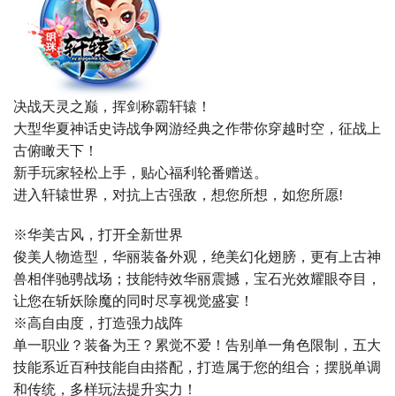
决战天灵之巅，挥剑称霸轩辕！
大型华夏神话史诗战争网游经典之作带你穿越时空，征战上
古俯瞰天下！
新手玩家轻松上手，贴心福利轮番赠送。
进入轩辕世界，对抗上古强敌，想您所想，如您所愿!
※华美古风，打开全新世界
俊美人物造型，华丽装备外观，绝美幻化翅膀，更有上古神
兽相伴驰骋战场；技能特效华丽震撼，宝石光效耀眼夺目，
让您在斩妖除魔的同时尽享视觉盛宴！
※高自由度，打造强力战阵
单一职业？装备为王？累觉不爱！告别单一角色限制，五大
技能系近百种技能自由搭配，打造属于您的组合；摆脱单调
和传统，多样玩法提升实力！