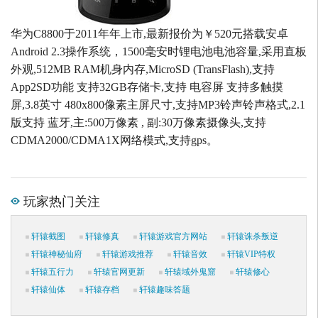
华为C8800于2011年年上市,最新报价为￥520元搭载安卓
Android 2.3操作系统，1500毫安时锂电池电池容量,采用直板
外观,512MB RAM机身内存,MicroSD (TransFlash),支持
App2SD功能 支持32GB存储卡,支持 电容屏 支持多触摸
屏,3.8英寸 480x800像素主屏尺寸,支持MP3铃声铃声格式,2.1
版支持 蓝牙,主:500万像素 , 副:30万像素摄像头,支持
CDMA2000/CDMA1X网络模式,支持gps。
玩家热门关注
轩辕截图
轩辕修真
轩辕游戏官方网站
轩辕诛杀叛逆
轩辕神秘仙府
轩辕游戏推荐
轩辕音效
轩辕VIP特权
轩辕五行力
轩辕官网更新
轩辕域外鬼窟
轩辕修心
轩辕仙体
轩辕存档
轩辕趣味答题