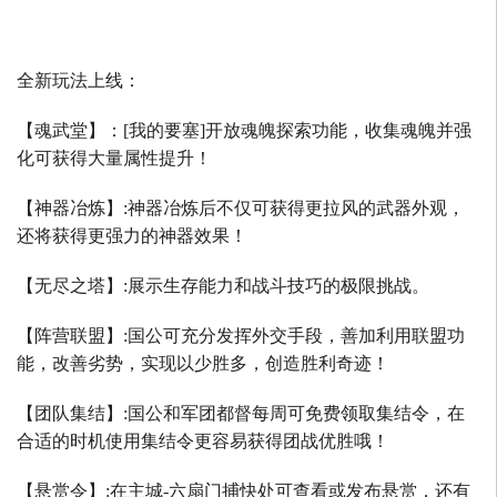
全新玩法上线：
【魂武堂】：
[
我的要塞
]
开放魂魄探索功能，收集魂魄并强
化可获得大量属性提升！
【神器冶炼】
:
神器冶炼后不仅可获得更拉风的武器外观，
还将获得更强力的神器效果！
【无尽之塔】
:
展示生存能力和战斗技巧的极限挑战。
【阵营联盟】
:
国公可充分发挥外交手段，善加利用联盟功
能，改善劣势，实现以少胜多，创造胜利奇迹！
【团队集结】
:
国公和军团都督每周可免费领取集结令，在
合适的时机使用集结令更容易获得团战优胜哦！
【悬赏令】
:
在主城
-
六扇门捕快处可查看或发布悬赏，还有