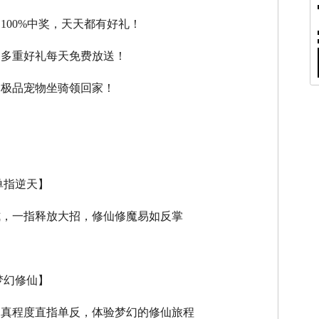
，100%中奖，天天都有好礼！
，多重好礼每天免费放送！
，极品宠物坐骑领回家！
单指逆天】
式，一指释放大招，修仙修魔易如反掌
梦幻修仙】
逼真程度直指单反，体验梦幻的修仙旅程