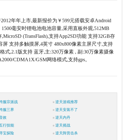
于2012年年上市,最新报价为￥599元搭载安卓Android
，1500毫安时锂电池电池容量,采用直板外观,512MB
icroSD (TransFlash),支持App2SD功能 支持32GB存
容屏 支持多触摸屏,4英寸 480x800像素主屏尺寸,支持
式,2.1版支持 蓝牙,主:320万像素 , 副:30万像素摄像
2000/CDMA1X/GSM网络模式,支持gps。
跨服宗派战
逆天游戏推荐
跨服三界
逆天安装不了
音效
逆天内丹
五行技能
逆天摇战
寻宝探险
逆天阵营击杀