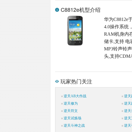
C8812e机型介绍
华为C8812e
4.0操作系统
RAM机身内存,M
储卡,支持 电
MP3铃声铃声格
头,支持CDMA
玩家热门关注
逆天AB大作战
逆天
逆天修为
逆天
逆天符文
逆天
逆天试炼场
逆天
逆天斗神之战
逆天