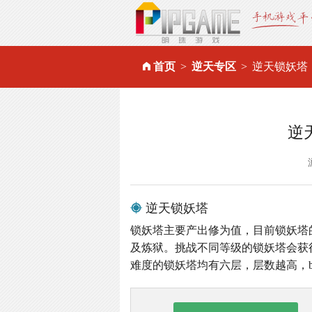
首页
逆天专区
逆天锁妖塔
逆
逆天锁妖塔
锁妖塔主要产出修为值，目前锁妖塔
及炼狱。挑战不同等级的锁妖塔会获
难度的锁妖塔均有六层，层数越高，b