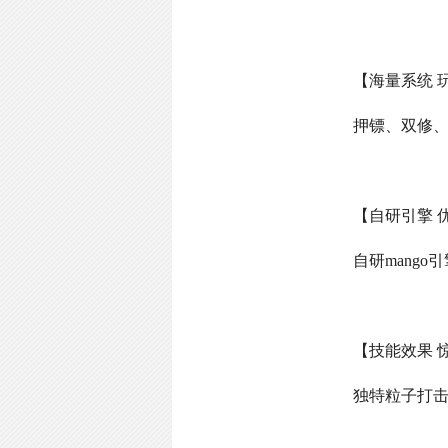
【海量系统 
押镖、双修
【自研引擎 
自研
mango
引
【技能效果 
独特粒子打