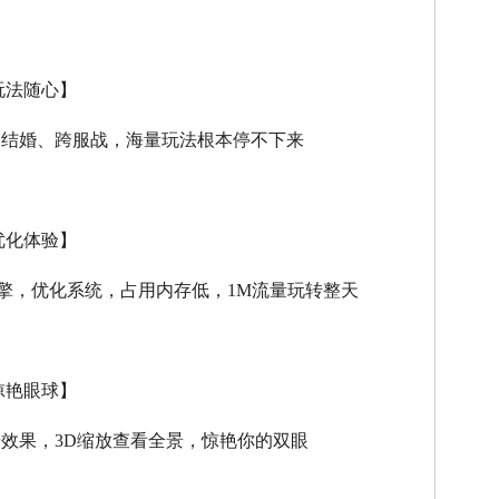
玩法随心】
、结婚、跨服战，海量玩法根本停不下来
优化体验】
擎，优化系统，占用内存低，
1M
流量玩转整天
惊艳眼球】
击效果，
3D
缩放查看全景，惊艳你的双眼