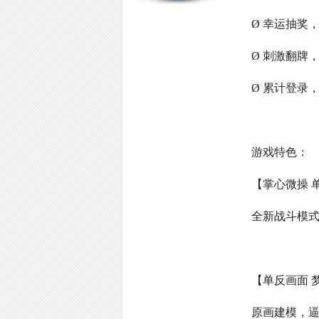
Ø 幸运抽奖
Ø 刺激翻牌
Ø 累计登录
游戏特色：
【掌心微操 
全新战斗模
【单反画面 
原画建模，