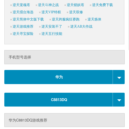
逆天宠魂塔
逆天斗神之战
逆天锁妖塔
逆天免费下载
逆天擂台海选
逆天VIP特权
逆天双修
逆天简体中文版下载
逆天跨服疯狂赛跑
逆天炼体
逆天游戏推荐
逆天安装不了
逆天AB大作战
逆天寻宝探险
逆天五行技能
手机型号选择
华为
C8813DQ
华为C8813DQ游戏推荐