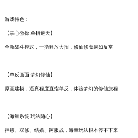
游戏特色：
【掌心微操 单指逆天】
全新战斗模式，一指释放大招，修仙修魔易如反掌
【单反画面 梦幻修仙】
原画建模，逼真程度直指单反，体验梦幻的修仙旅程
【海量系统 玩法随心】
押镖、双修、结婚、跨服战，海量玩法根本停不下来