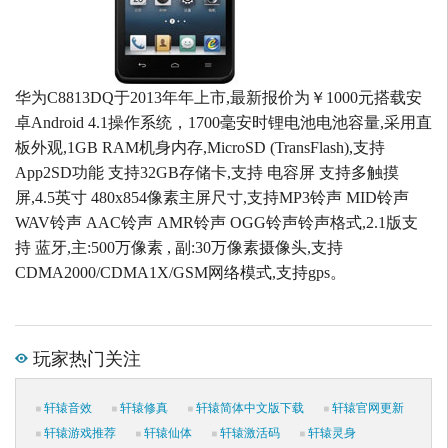
华为C8813DQ于2013年年上市,最新报价为￥1000元搭载安
卓Android 4.1操作系统，1700毫安时锂电池电池容量,采用直
板外观,1GB RAM机身内存,MicroSD (TransFlash),支持
App2SD功能 支持32GB存储卡,支持 电容屏 支持多触摸
屏,4.5英寸 480x854像素主屏尺寸,支持MP3铃声 MID铃声
WAV铃声 AAC铃声 AMR铃声 OGG铃声铃声格式,2.1版支
持 蓝牙,主:500万像素 , 副:30万像素摄像头,支持
CDMA2000/CDMA1X/GSM网络模式,支持gps。
玩家热门关注
轩辕音效
轩辕修真
轩辕简体中文版下载
轩辕官网更新
轩辕游戏推荐
轩辕仙体
轩辕激活码
轩辕灵身