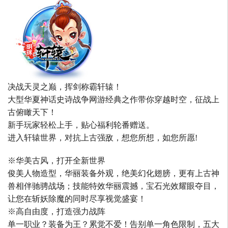
决战天灵之巅，挥剑称霸轩辕！
大型华夏神话史诗战争网游经典之作带你穿越时空，征战上
古俯瞰天下！
新手玩家轻松上手，贴心福利轮番赠送。
进入轩辕世界，对抗上古强敌，想您所想，如您所愿!
※华美古风，打开全新世界
俊美人物造型，华丽装备外观，绝美幻化翅膀，更有上古神
兽相伴驰骋战场；技能特效华丽震撼，宝石光效耀眼夺目，
让您在斩妖除魔的同时尽享视觉盛宴！
※高自由度，打造强力战阵
单一职业？装备为王？累觉不爱！告别单一角色限制，五大