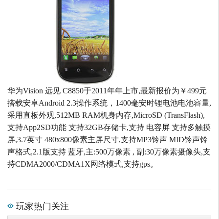
华为Vision 远见 C8850于2011年年上市,最新报价为￥499元
搭载安卓Android 2.3操作系统，1400毫安时锂电池电池容量,
采用直板外观,512MB RAM机身内存,MicroSD (TransFlash),
支持App2SD功能 支持32GB存储卡,支持 电容屏 支持多触摸
屏,3.7英寸 480x800像素主屏尺寸,支持MP3铃声 MID铃声铃
声格式,2.1版支持 蓝牙,主:500万像素 , 副:30万像素摄像头,支
持CDMA2000/CDMA1X网络模式,支持gps。
玩家热门关注