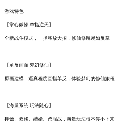
游戏特色：
【掌心微操 单指逆天】
全新战斗模式，一指释放大招，修仙修魔易如反掌
【单反画面 梦幻修仙】
原画建模，逼真程度直指单反，体验梦幻的修仙旅程
【海量系统 玩法随心】
押镖、双修、结婚、跨服战，海量玩法根本停不下来