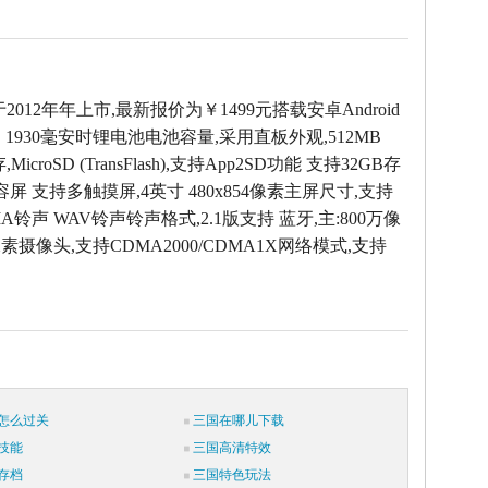
于2012年年上市,最新报价为￥1499元搭载安卓Android
，1930毫安时锂电池电池容量,采用直板外观,512MB
icroSD (TransFlash),支持App2SD功能 支持32GB存
容屏 支持多触摸屏,4英寸 480x854像素主屏尺寸,支持
MA铃声 WAV铃声铃声格式,2.1版支持 蓝牙,主:800万像
万像素摄像头,支持CDMA2000/CDMA1X网络模式,支持
怎么过关
三国在哪儿下载
技能
三国高清特效
存档
三国特色玩法