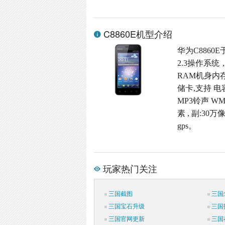
C8860E机型介绍
华为C8860E
2.3操作系统
RAM机身内存,M
储卡,支持 电
MP3铃声 W
素 , 副:30
gps。
玩家热门关注
三国截图
三国
三国宝石升级
三国
三国官网更新
三国