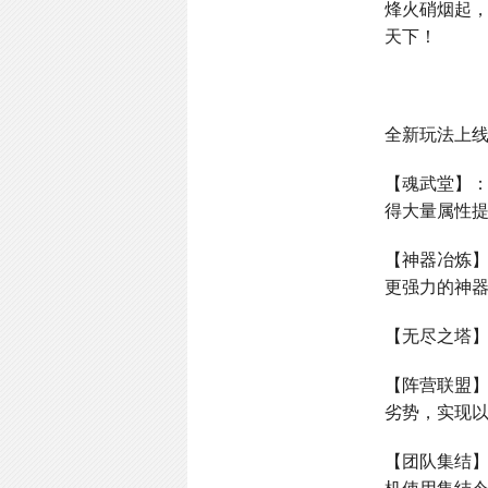
烽火硝烟起
天下！
全新玩法上
【魂武堂】
得大量属性
【神器冶炼
更强力的神
【无尽之塔
【阵营联盟
劣势，实现
【团队集结