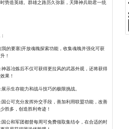
，时势造英雄。群雄之路历久弥新，天降神兵助君一统
线：
：
[
我的要塞
]
开放魂魄探索功能，收集魂魄并强化可获
提升！
】
:
神器冶炼后不仅可获得更拉风的武器外观，还将获得
器效果！
】
:
展示生存能力和战斗技巧的极限挑战。
】
:
国公可充分发挥外交手段，善加利用联盟功能，改善
以少胜多，创造胜利奇迹！
】
:
国公和军团都督每周可免费领取集结令，在合适的时