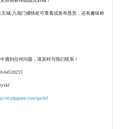
令更容易获得团战优胜哦！
在主城
-
六扇门捕快处可查看或发布悬赏，还有趣味称
！
戏中遇到任何问题，请及时与我们联系！
10-64520255
zyxkf
tp://m.pipgame.com/qas/tel